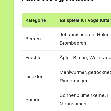
Kategorie
Beispiele für Vogelfutte
Johannisbeeren, Holun
Beeren
Brombeeren
Früchte
Äpfel, Birnen, Weintrau
Mehlwürmer, getrocknete
Insekten
Rindermagen
Sonnenblumenkerne, Ha
Samen
Mohnsamen