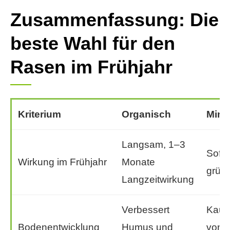
Zusammenfassung: Die
beste Wahl für den
Rasen im Frühjahr
Kriterium
Organisch
Mine
Langsam, 1–3
Sofor
Wirkung im Frühjahr
Monate
grün 
Langzeitwirkung
Verbessert
Kaum
Bodenentwicklung
Humus und
von