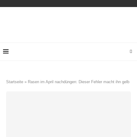
Startseite
»
Rasen im April nachdüngen: Dieser Fehler macht ihn gelb